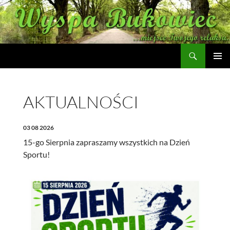
Szukaj
Wyspa Bukowiec
PRZEJDŹ
MENU
DO
GŁÓWN
TREŚCI
AKTUALNOŚCI
03 08 2026
15-go Sierpnia zapraszamy wszystkich na Dzień
Sportu!