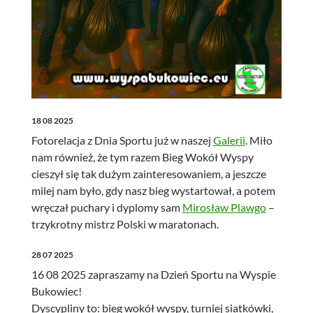
18 08 2025
Fotorelacja z Dnia Sportu już w naszej
Galerii
. Miło
nam również, że tym razem Bieg Wokół Wyspy
cieszył się tak dużym zainteresowaniem, a jeszcze
milej nam było, gdy nasz bieg wystartował, a potem
wręczał puchary i dyplomy sam
Mirosław Plawgo
–
trzykrotny mistrz Polski w maratonach.
28 07 2025
16 08 2025 zapraszamy na Dzień Sportu na Wyspie
Bukowiec!
Dyscypliny to: bieg wokół wyspy, turniej siatkówki,