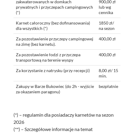
zakwaterowanych w domkach
900,00 zł
prywatnych i przyczepach campingowych
lub wg
(*)
cennika
Karnet całoroczny (bez dofinansowania)
1850 zł/
dla wszystkich (*)
na sezon
Za pozostawienie przyczepy campingowej
400,00 zł
na zimę (bez karnetu).
Za pozostawienie łodzi z przyczepa
400,00 zł
transportową na terenie wyspy
Za korzystanie z natrysku (przy recepcji)
8,00 zł/ 15
min.
Zakupy w Barze Bukowiec (do 2h - wyjście
bezpłatnie
za okazaniem paragonu)
(*) – regulamin dla posiadaczy karnetów na sezon
2026
(**) – Szczegółowe informacje na temat