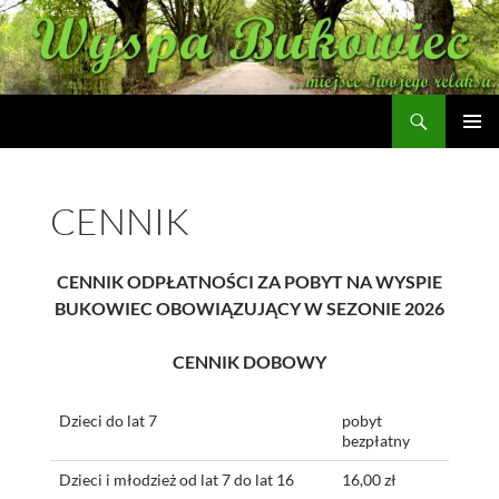
Szukaj
Wyspa Bukowiec
PRZEJDŹ
MENU
DO
GŁÓWN
TREŚCI
CENNIK
CENNIK ODPŁATNOŚCI ZA POBYT NA WYSPIE
BUKOWIEC OBOWIĄZUJĄCY W SEZONIE 2026
CENNIK DOBOWY
Dzieci do lat 7
pobyt
bezpłatny
Dzieci i młodzież od lat 7 do lat 16
16,00 zł