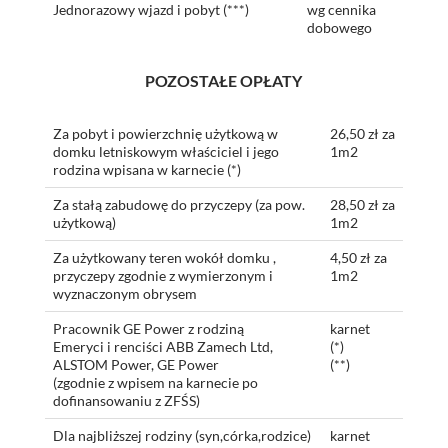
Jednorazowy wjazd i pobyt (***)
wg cennika
dobowego
POZOSTAŁE OPŁATY
Za pobyt i powierzchnię użytkową w
26,50 zł za
domku letniskowym właściciel i jego
1m2
rodzina wpisana w karnecie (*)
Za stałą zabudowę do przyczepy (za pow.
28,50 zł za
użytkową)
1m2
Za użytkowany teren wokół domku ,
4,50 zł za
przyczepy zgodnie z wymierzonym i
1m2
wyznaczonym obrysem
Pracownik GE Power z rodziną
karnet
Emeryci i renciści ABB Zamech Ltd,
(*)
ALSTOM Power, GE Power
(**)
(zgodnie z wpisem na karnecie po
dofinansowaniu z ZFŚS)
Dla najbliższej rodziny (syn,córka,rodzice)
karnet