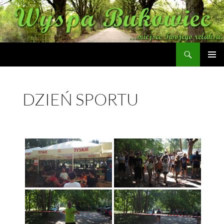
Szukaj
Wyspa Bukowiec
PRZEJDŹ
MENU
DO
GŁÓWN
TREŚCI
DZIEŃ SPORTU